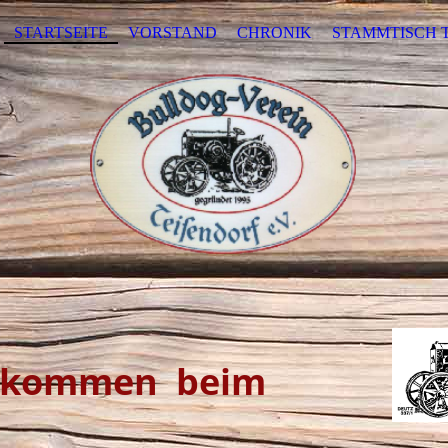
STARTSEITE
VORSTAND
CHRONIK
STAMMTISCH 
en beim