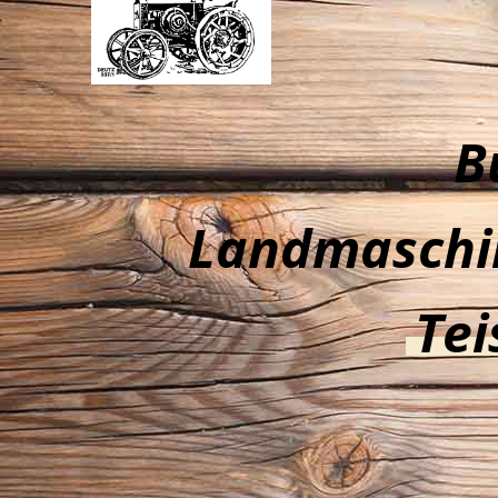
B
Landmaschi
Tei